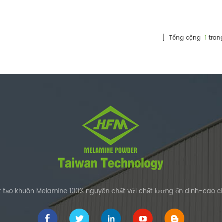
Đài Loan hàng đầu
[ Tổng cộng
1
tran
t tạo khuôn Melamine 100% nguyên chất với chất lượng ổn định-cao 