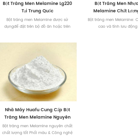
Bột Tráng Men Melamine Lg220
Bột Tráng Men Nhự
Tại Trung Quốc
Melamine Chất Lượ
Bột tráng men Melamine được sử
Bột tráng men Melamine: 
dụngđể đặt trên bộ đồ ăn hoặc trên
cao và tính lưu động
giấy decal để làm cho bộ đồ ăn tỏa
sáng.
Nhà Máy Huafu Cung Cấp Bột
Tráng Men Melamine Nguyên
Chất
Bột tráng men Melamine nguyên chất
chất lượng tốt Phối màu & Công nghệ