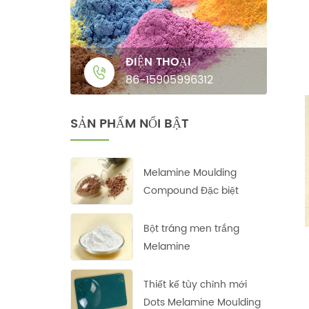
ĐIỆN THOẠI
86-15905996312
SẢN PHẨM NỔI BẬT
Melamine Moulding
Compound Đặc biệt
Bột tráng men trắng
Melamine
Thiết kế tùy chỉnh mới
Dots Melamine Moulding