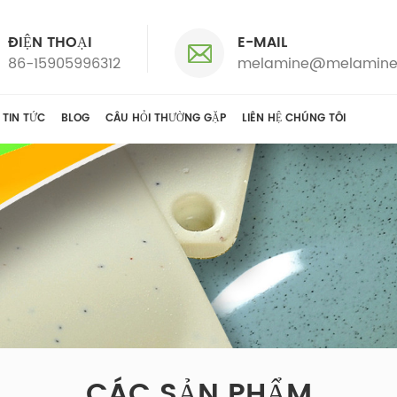
ĐIỆN THOẠI
E-MAIL
86-15905996312
melamine@melamine
TIN TỨC
BLOG
CÂU HỎI THƯỜNG GẶP
LIÊN HỆ CHÚNG TÔI
CÁC SẢN PHẨM