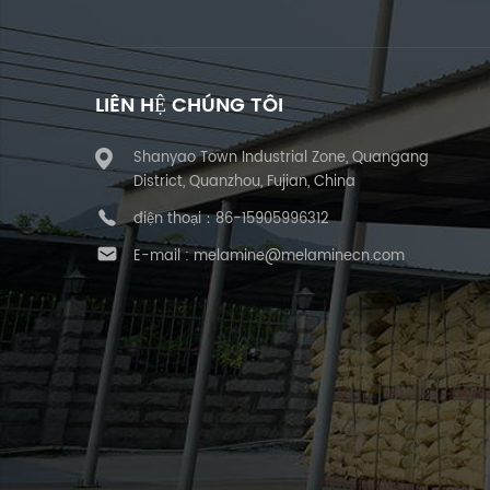
LIÊN HỆ CHÚNG TÔI
Shanyao Town Industrial Zone, Quangang
District, Quanzhou, Fujian, China
điện thoại：
86-15905996312
E-mail :
melamine@melaminecn.com