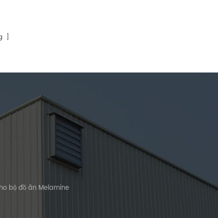
g ]
cho bộ đồ ăn Melamine