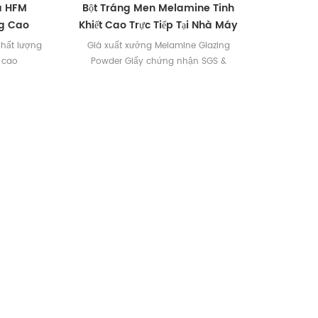
a HFM
Bột Tráng Men Melamine Tinh
ng Cao
Khiết Cao Trực Tiếp Tại Nhà Máy
Chất lượng
Giá xuất xưởng Melamine Glazing
 cao
Powder Giấy chứng nhận SGS &
Intertek có sẵn