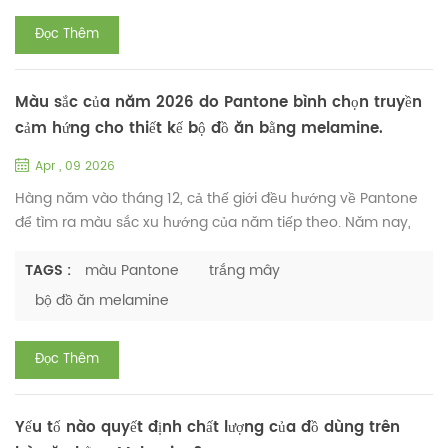
nghiệp, nó...
Đọc Thêm
Màu sắc của năm 2026 do Pantone bình chọn truyền
cảm hứng cho thiết kế bộ đồ ăn bằng melamine.
Apr , 09 2026
Hàng năm vào tháng 12, cả thế giới đều hướng về Pantone
để tìm ra màu sắc xu hướng của năm tiếp theo. Năm nay,
Pantone đã công bố Màu sắc của năm 2026: Cloud Dancer
(11-4201) — một màu trắng tinh khiết, dịu nhẹ. Khác với
TAGS :
màu Pantone
trắng mây
những màu sắc rực rỡ và nổi bật của những năm trước,
bộ đồ ăn melamine
Cloud Dancer được miêu tả là "màu trắng tinh khiết và trong
trẻo". Nó tượng trưng cho sự tĩnh lặng, suy tư sâu lắng và sức
Đọc Thêm
mạn...
Yếu tố nào quyết định chất lượng của đồ dùng trên