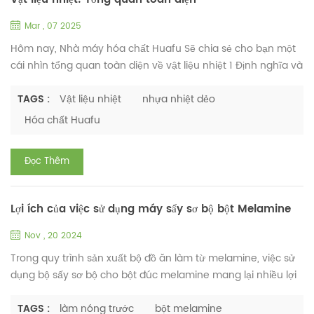
Mar , 07 2025
Hôm nay, Nhà máy hóa chất Huafu Sẽ chia sẻ cho bạn một
cái nhìn tổng quan toàn diện về vật liệu nhiệt 1 Định nghĩa và
khái niệm cơ bản Các vật liệu nhiệt, còn được gọi là nhiệt, là
aclass của các vật liệu polyme, một khi được chữa khỏi
TAGS :
Vật liệu nhiệt
nhựa nhiệt dẻo
thông qua phản ứng hóa học (thường là do nhiệt, bức xạ
Hóa chất Huafu
hoặc chất xúc tác), trải qua một biến dạng không phù hợp
Không giống như nhựa nhiệt dẻo, có thể được tan chảy...
Đọc Thêm
Lợi ích của việc sử dụng máy sấy sơ bộ bột Melamine
Nov , 20 2024
Trong quy trình sản xuất bộ đồ ăn làm từ melamine, việc sử
dụng bộ sấy sơ bộ cho bột đúc melamine mang lại nhiều lợi
ích có tác động đáng kể đến quá trình sản xuất và chất
lượng của sản phẩm cuối cùng. Hôm nay, Nhà máy Huafu sẽ
TAGS :
làm nóng trước
bột melamine