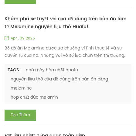
dạng tro...
Khám phá sự tuyệt vời của đồ dùng trên bàn ăn làm
từ Melamine nguyên liệu thô Huafu!
Apr , 09 2025
Bộ đồ ăn Melamine được ưa chuộng vì tính thực tế và sự
quyến rũ của nó. Nhưng với vô số lựa chọn trên thị trường,
làm sao bạn có thể chọn được sản phẩm tốt nhất?Tại Nhà
máy Hóa chất Huafu, Đồ dùng trên bàn ăn bằng melamine
TAGS :
nhà máy hóa chất huafu
nguyên liệu Huafu đã được thử nghiệm toàn diện và kết quả
nguyên liệu thô của đồ dùng trên bàn ăn bằng
thật đáng kinh ngạc! Kiểm tra nghiêm ngặt, kết quả ấn tượng
melamine
1. Hiệu suất vật lý và cơ học Đã được thử nghiệm theo tiêu ...
hợp chất đúc melamin
Đọc Thêm
Vật liệu nhiệt: Tổng quan toàn diện