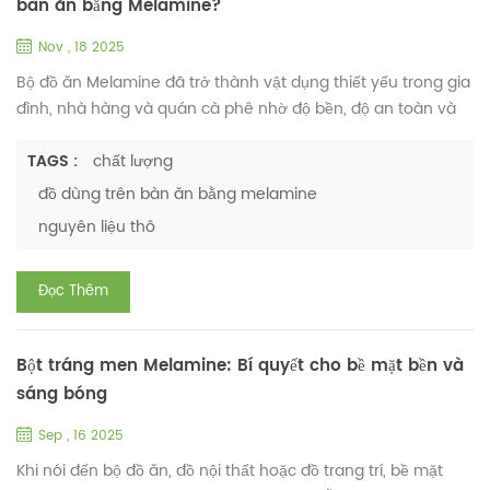
bàn ăn bằng Melamine?
Nov , 18 2025
Bộ đồ ăn Melamine đã trở thành vật dụng thiết yếu trong gia
đình, nhà hàng và quán cà phê nhờ độ bền, độ an toàn và
tính linh hoạt của nó. Là nhà sản xuất chuyên nghiệp nguyên
liệu thô của bộ đồ ăn melamine , Nhà máy hóa chất Huafu
TAGS :
chất lượng
Chúng tôi hiểu rõ rằng chất lượng của bộ đồ ăn melamine
đồ dùng trên bàn ăn bằng melamine
không phải là ngẫu nhiên. Nó phụ thuộc vào ba yếu tố chính
nguyên liệu thô
ảnh hưởng trực tiếp đến hiệu suất và độ tin cậy. Đầu ...
Đọc Thêm
Bột tráng men Melamine: Bí quyết cho bề mặt bền và
sáng bóng
Sep , 16 2025
Khi nói đến bộ đồ ăn, đồ nội thất hoặc đồ trang trí, bề mặt