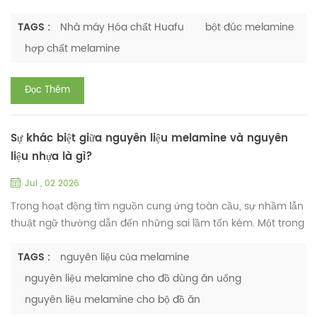
tinh khiết cao cho các nhà máy sản xuất đồ dùng ăn uống
melamine, Nhà máy Hóa chất Huafu đã thiết lập một bộ tiêu
TAGS :
Nhà máy Hóa chất Huafu
bột đúc melamine
chuẩn xử lý an toàn hoàn chỉnh đáp ứng các yêu cầu quốc
hợp chất melamine
tế về sức khỏe nghề nghiệp, phòng cháy chữa cháy và môi
trường. Bột ép nhựa melamine formaldehyde là gì? Bột ép
Đọc Thêm
nhựa melamine ...
Sự khác biệt giữa nguyên liệu melamine và nguyên
liệu nhựa là gì?
Jul , 02 2026
Trong hoạt động tìm nguồn cung ứng toàn cầu, sự nhầm lẫn
thuật ngữ thường dẫn đến những sai lầm tốn kém. Một trong
những hiểu lầm phổ biến nhất trong ngành đồ dùng bàn ăn
là coi nguyên liệu melamine chỉ là một loại “nhựa” khác. Vậy,
TAGS :
nguyên liệu của melamine
nguyên liệu melamine là gì? Nguyên liệu melamine thường
nguyên liệu melamine cho đồ dùng ăn uống
được hiểu là nhựa melamine-formaldehyde (MF), một
nguyên liệu melamine cho bộ đồ ăn
polyme nhiệt rắn tổng hợp. Trong các ứng dụng công