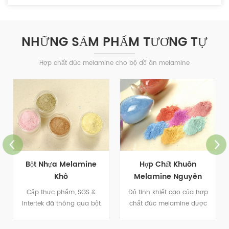
NHỮNG SẢM PHẨM TƯƠNG TỰ
Hợp chất đúc melamine cho bộ đồ ăn melamine
Hợp Chất Khuôn
Bộ Đồ Ăn Nguyên Liệu
Melamine Nguyên
Bột Melamine
Chất
Độ tinh khiết cao của hợp
Bột melamine thích hợp để
chất đúc melamine được
làm các loại đĩa, bộ đồ ăn
sử dụng để làm tất cả các
nhiều màu sắc và các vật
loại bộ đồ ăn.
dụng cần thiết hàng ngày.