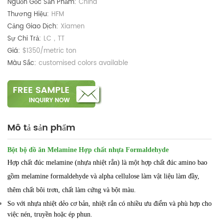
Nguồn Gốc Sản Phẩm:
China
Thương Hiệu:
HFM
Cảng Giao Dịch:
Xiamen
Sự Chi Trả:
LC，TT
Giá:
$1350/metric ton
Màu Sắc:
customised colors available
Mô tả sản phẩm
Bột bộ đồ ăn Melamine Hợp chất nhựa Formaldehyde
Hợp chất đúc melamine (nhựa nhiệt rắn) là một hợp chất đúc amino bao
gồm melamine formaldehyde và alpha cellulose làm vật liệu làm đầy,
thêm chất bôi trơn, chất làm cứng và bột màu.
So với nhựa nhiệt dẻo cơ bản, nhiệt rắn có nhiều ưu điểm và phù hợp cho
việc nén, truyền hoặc ép phun.