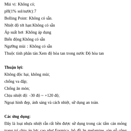
Mùi vị: Không có;
pH(1% sol/nước):7
Bolling Point: Không có sẵn.
Nhiệt độ tới hạn:Không có sẵn
Áp suất hơi :Không áp dụng
Biến động:Không có sẵn
Ngưỡng mùi：Không có sẵn
Thuộc tính phân tán:Xem độ hòa tan trong nước Độ hòa tan
Thuận lợi:
Không độc hại, không mùi;
chống va đập;
Chống ăn mòn;
Chịu nhiệt độ: -30 độ ~ +120 độ;
Ngoại hình đẹp, ánh sáng và cách nhiệt, sử dụng an toàn.
Các ứng dụng:
Đây là loại nhựa nhiệt rắn rất bền được sử dụng trong các tấm cán mỏng
trang trí chịu áp lực cao như Formica, bộ đồ ăn melamine, sàn gỗ công