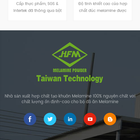
Chất
Cấp thực phẩm, SGS &
Độ tinh khiết cao của hợp
Intertek đã thông qua bột
chất đúc melamine được
nhựa melamine.
sử dụng để làm tất cả các
loại bộ đồ ăn.
Nhà sản xuất hợp chất tạo khuôn Melamine 100% nguyên chất với
chất lượng ổn định-cao cho bộ đồ ăn Melamine